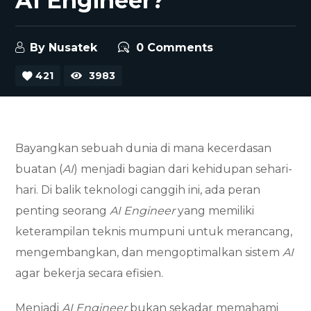
AI Engineer?
By
Nusatek
0 Comments
421
3983
Bayangkan sebuah dunia di mana kecerdasan
buatan (
AI
) menjadi bagian dari kehidupan sehari-
hari. Di balik teknologi canggih ini, ada peran
penting seorang
AI Engineer
yang memiliki
keterampilan teknis mumpuni untuk merancang,
mengembangkan, dan mengoptimalkan sistem
AI
agar bekerja secara efisien.
Menjadi
AI Engineer
bukan sekadar memahami