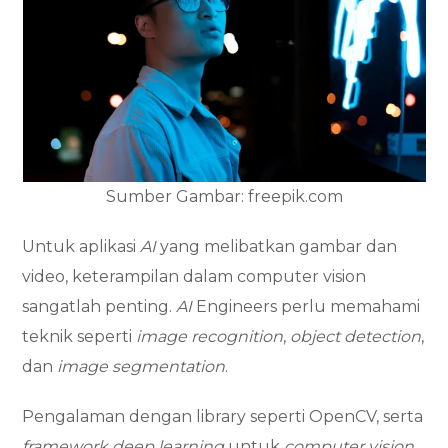
Sumber Gambar: freepik.com
Untuk aplikasi
AI
yang melibatkan gambar dan
video, keterampilan dalam computer vision
sangatlah penting.
AI
Engineers perlu memahami
teknik seperti
image recognition
,
object detection
,
dan
image segmentation
.
Pengalaman dengan library seperti OpenCV, serta
framework deep learning
untuk
computer vision