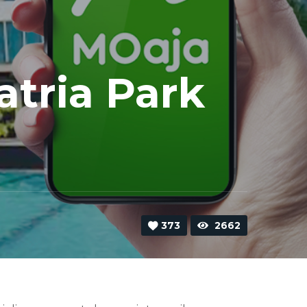
tria Park
373
2662