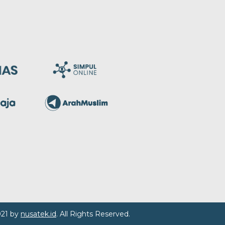
021 by
nusatek.id
. All Rights Reserved.