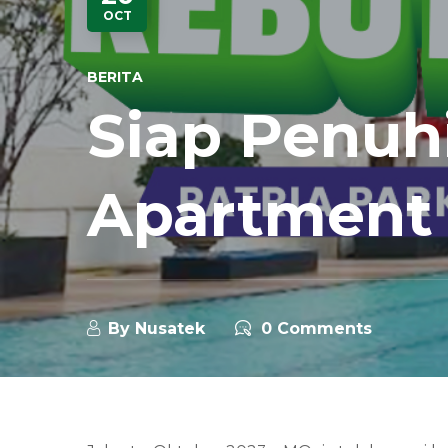
OCT
BERITA
Siap Penuh
Apartment 
By
Nusatek
0 Comments