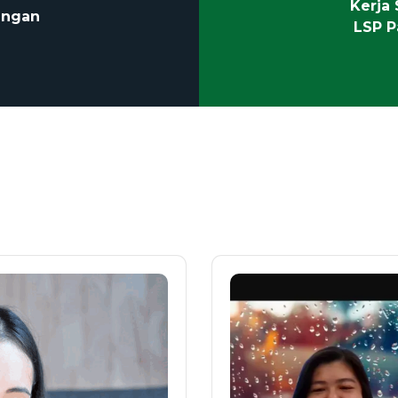
Kerja
engan
LSP P