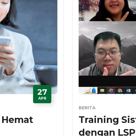
27
APR
BERITA
h Hemat
Training Si
dengan LSP