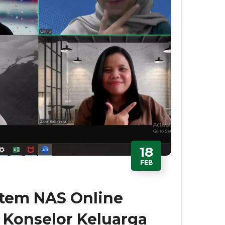
18
FEB
stem NAS Online
 Konselor Keluarga