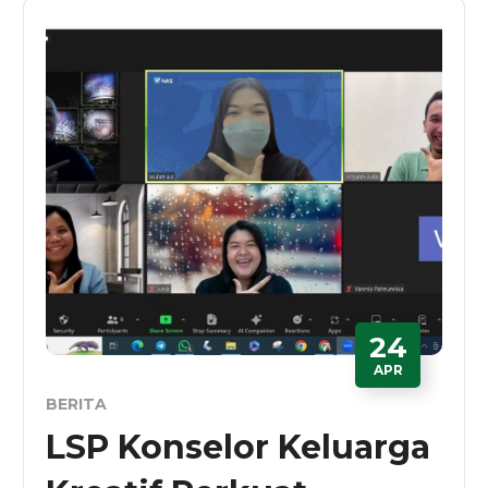
24
APR
BERITA
LSP Konselor Keluarga