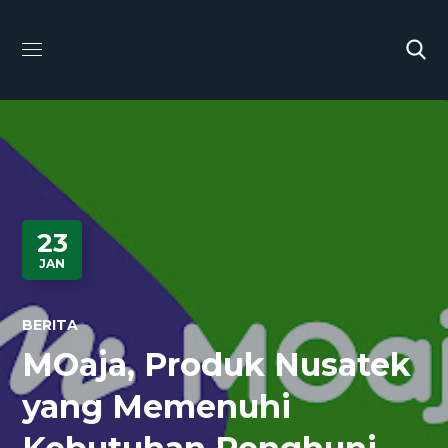
23
JAN
BERITA
MOaja, Produk Nusatek
yang Memenuhi