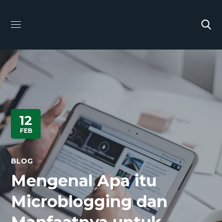
12
FEB
BLOG
Mengenal Apa itu
Microblogging dan