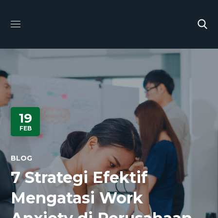
19
FEB
BLOG
7 Strategi Efektif
Mengatasi Work