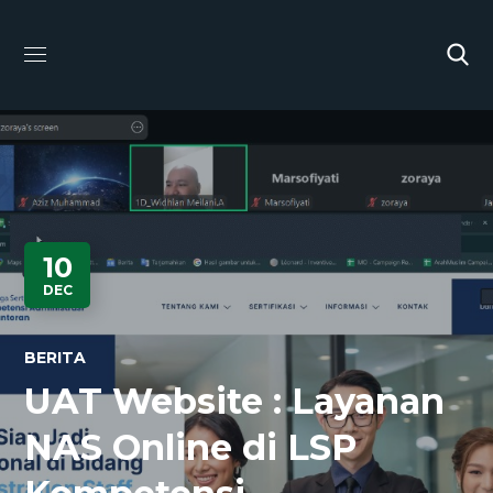
10
DEC
BERITA
UAT Website : Layanan
NAS Online di LSP