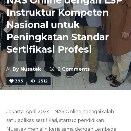
NAS Online dengan LSP
Instruktur Kompeten
Nasional untuk
Peningkatan Standar
Sertifikasi Profesi
By
Nusatek
0 Comments
395
2512
Jakarta, April 2024 – NAS Online, sebagai salah
satu aplikasi sertifikasi, startup pendidikan
Nusatek menjalin kerja sama dengan Lembaga