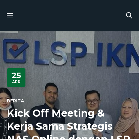
25
APR
BERITA
Kick Off Meeting &
Kerja Sama Strategis