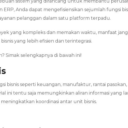
 sebuah sistem yang dirancang untuk membantu perusa
n ERP, Anda dapat mengefisiensikan sejumlah fungsi b
 layanan pelanggan dalam satu platform terpadu.
yek yang kompleks dan memakan waktu, manfaat jangka p
snis yang lebih efisien dan terintegrasi.
n? Simak selengkapnya di bawah ini!
is
 bisnis seperti keuangan, manufaktur, rantai pasokan,
al ini tentu saja memungkinkan aliran informasi yang l
 meningkatkan koordinasi antar unit bisnis.