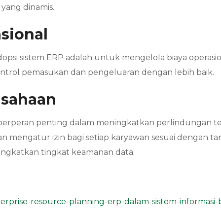
 yang dinamis.
asional
si sistem ERP adalah untuk mengelola biaya operasional
gontrol pemasukan dan pengeluaran dengan lebih baik.
usahaan
 berperan penting dalam meningkatkan perlindungan ter
n mengatur izin bagi setiap karyawan sesuai dengan ta
ngkatkan tingkat keamanan data.
erprise-resource-planning-erp-dalam-sistem-informasi-b