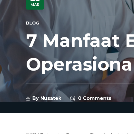
MAR
BLOG
7 Manfaat E
Operasiona
By
Nusatek
0 Comments