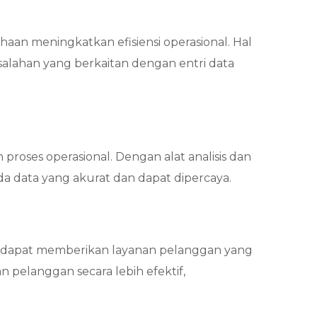
an meningkatkan efisiensi operasional. Hal
alahan yang berkaitan dengan entri data
 proses operasional. Dengan alat analisis dan
a data yang akurat dan dapat dipercaya.
n dapat memberikan layanan pelanggan yang
pelanggan secara lebih efektif,