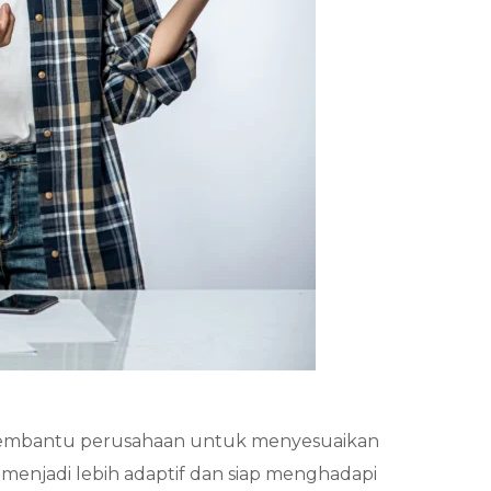
membantu perusahaan untuk menyesuaikan
t menjadi lebih adaptif dan siap menghadapi