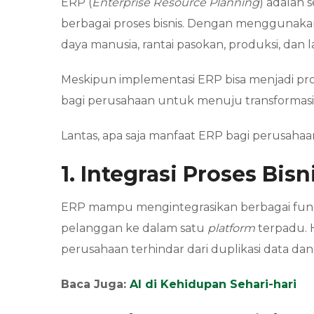
ERP (
Enterprise Resource Planning
) adalah
berbagai proses bisnis. Dengan menggunaka
daya manusia, rantai pasokan, produksi, dan
Meskipun implementasi ERP bisa menjadi pro
bagi perusahaan untuk menuju transformasi bi
Lantas, apa saja manfaat ERP bagi perusahaa
1. Integrasi Proses Bisn
ERP mampu mengintegrasikan berbagai fungsi
pelanggan ke dalam satu
platform
terpadu. H
perusahaan terhindar dari duplikasi data dan
Baca Juga:
AI di Kehidupan Sehari-hari