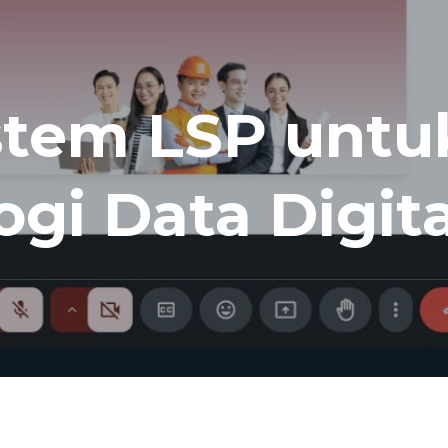
istem LSP unt
gi Data Digita