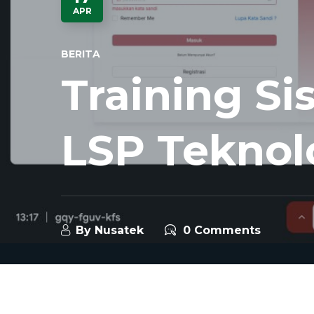
APR
BERITA
Training S
LSP Teknolo
By
Nusatek
0 Comments