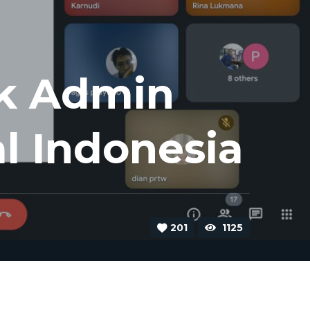
uk Admin
l Indonesia
201
1125