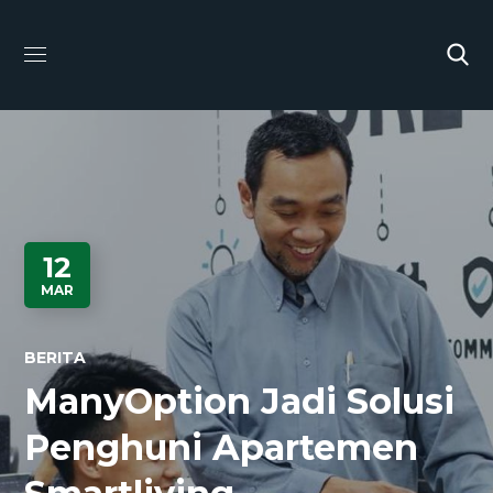
12
MAR
BERITA
ManyOption Jadi Solusi
Penghuni Apartemen