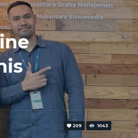
ine
nis
a
209
1043