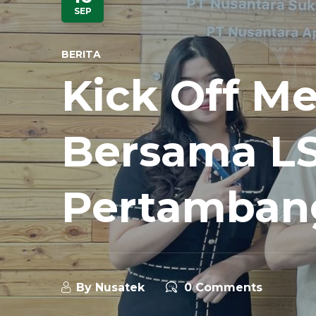
SEP
BERITA
Kick Off M
Bersama LS
Pertamban
By
Nusatek
0 Comments