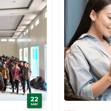
22
MAY