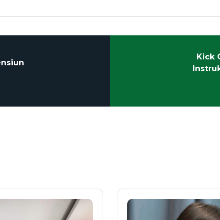
Kick 
nsiun
Instr