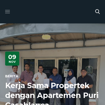
09
NOV
BERITA
Kerja Sama Propertek
dengan Apartemen Puri