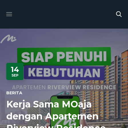
14
SEP
BERITA
Kerja Sama MOaja
dengan Apartemen