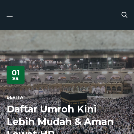
01
JUL
BERITA
Daftar Umroh Kini
Lebih Mudah & Aman